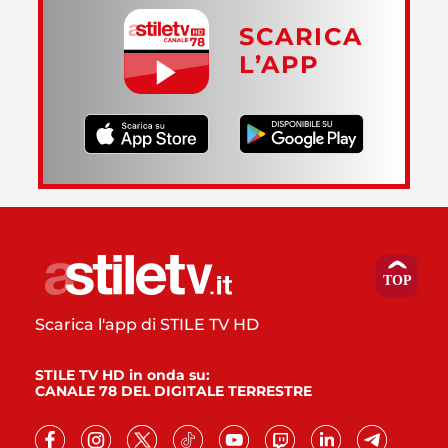
SCARICA
L’APP
Scarica l'app di STILE TV HD
STILE TV HD in onda su:
CANALE 78 DEL DIGITALE TERRESTRE