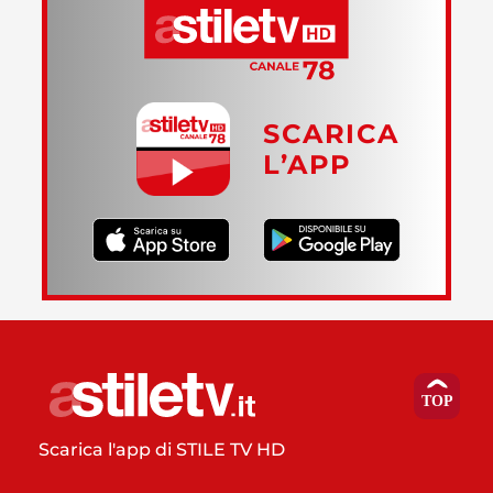
SCARICA
L’APP
Scarica l'app di STILE TV HD