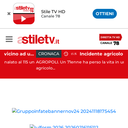
Stile TV HD
OTTIENI
Canale 78
Salerno, incendio vicino ad un traliccio: tempestivi i soccorsi
CRONACA
15:35
 al 115 un
AGROPOLI. Un 71enne ha perso la vita in un incid
agricolo...