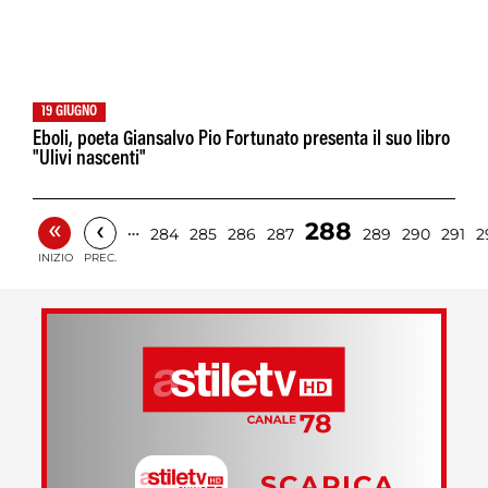
19 GIUGNO
Eboli, poeta Giansalvo Pio Fortunato presenta il suo libro
"Ulivi nascenti"
«
‹
288
…
284
285
286
287
289
290
291
2
INIZIO
PREC.
SCARICA