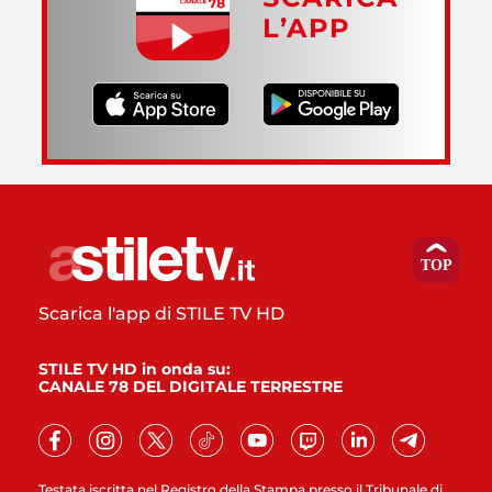
L’APP
Scarica l'app di STILE TV HD
STILE TV HD in onda su:
CANALE 78 DEL DIGITALE TERRESTRE
Testata iscritta nel Registro della Stampa presso il Tribunale di