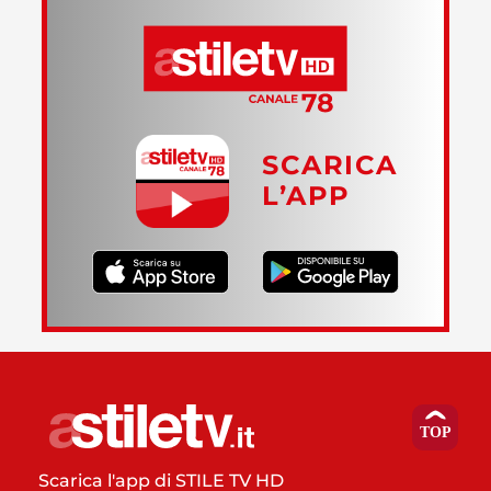
SCARICA
L’APP
Scarica l'app di STILE TV HD