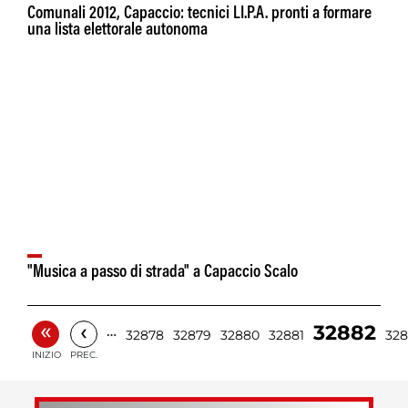
Comunali 2012, Capaccio: tecnici LI.P.A. pronti a formare
una lista elettorale autonoma
"Musica a passo di strada" a Capaccio Scalo
«
‹
32882
…
32878
32879
32880
32881
32
INIZIO
PREC.