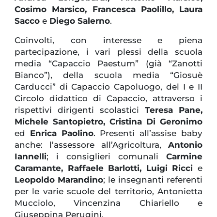
Cosimo Marsico, Francesca Paolillo, Laura
Sacco
e
Diego Salerno
.
Coinvolti, con interesse e piena
partecipazione, i vari plessi della scuola
media “Capaccio Paestum” (già “Zanotti
Bianco”), della scuola media “Giosuè
Carducci” di Capaccio Capoluogo, del I e II
Circolo didattico di Capaccio, attraverso i
rispettivi dirigenti scolastici
Teresa Pane,
Michele Santopietro, Cristina Di Geronimo
ed
Enrica Paolino
. Presenti all’assise baby
anche: l’assessore all’Agricoltura,
Antonio
Iannelli
; i consiglieri comunali
Carmine
Caramante, Raffaele Barlotti, Luigi Ricci
e
Leopoldo Marandino
; le insegnanti referenti
per le varie scuole del territorio, Antonietta
Mucciolo, Vincenzina Chiariello e
Giuseppina Perugini.