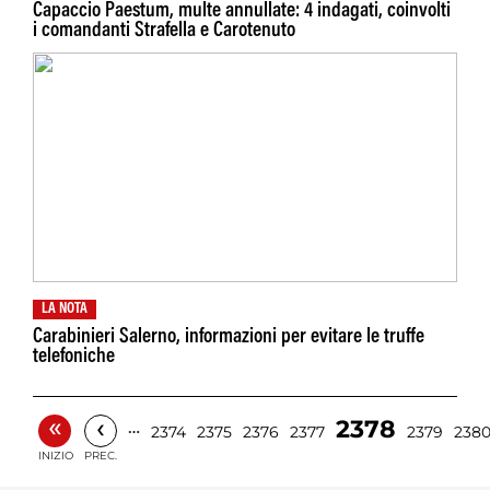
Capaccio Paestum, multe annullate: 4 indagati, coinvolti
i comandanti Strafella e Carotenuto
LA NOTA
Carabinieri Salerno, informazioni per evitare le truffe
telefoniche
«
‹
2378
…
2374
2375
2376
2377
2379
238
INIZIO
PREC.