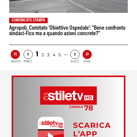
COMUNICATO STAMPA
Agropoli, Comitato 'Obiettivo Ospedale': "Bene confronto
sindaci-Fico ma a quando azioni concrete?"
«
»
‹
›
1
…
2
3
4
5
INIZIO
PREC.
SUCC.
FINE
SCARICA
L’APP