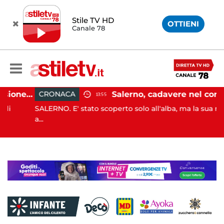
Stile TV HD
OTTIENI
Canale 78
Capaccio Paestum, evasione tassa di soggiorno: scoperte 49 strutture fantasma, elevate 132 sanzioni
Salerno, cadavere nel cortile di un palazzo: indaga la Polizia
CRONACA
13:55
SALERNO. E' stato scoperto solo all'alba, ma la sua morte è
a...