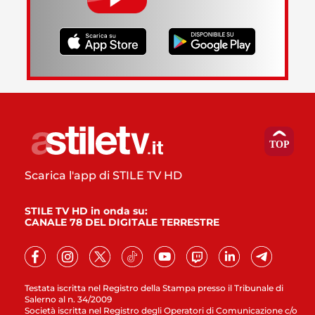
Scarica l'app di STILE TV HD
STILE TV HD in onda su:
CANALE 78 DEL DIGITALE TERRESTRE
Testata iscritta nel Registro della Stampa presso il Tribunale di
Salerno al n. 34/2009
Società iscritta nel Registro degli Operatori di Comunicazione c/o