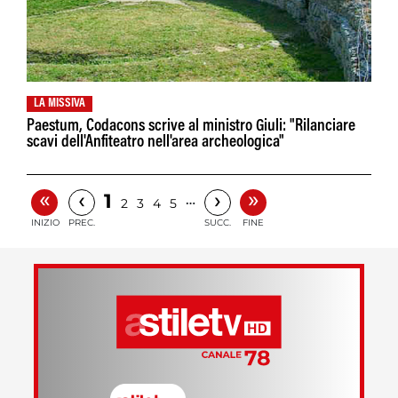
LA MISSIVA
Paestum, Codacons scrive al ministro Giuli: "Rilanciare
scavi dell'Anfiteatro nell'area archeologica"
«
»
‹
›
1
…
2
3
4
5
INIZIO
PREC.
SUCC.
FINE