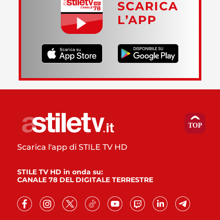
SCARICA
L’APP
Scarica l'app di STILE TV HD
STILE TV HD in onda su:
CANALE 78 DEL DIGITALE TERRESTRE