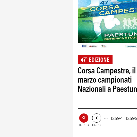
47° EDIZIONE
Corsa Campestre, il
marzo campionati
Nazionali a Paestu
«
‹
…
12594
1259
INIZIO
PREC.