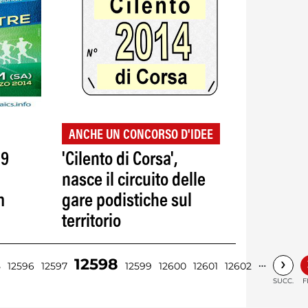
ANCHE UN CONCORSO D'IDEE
 9
'Cilento di Corsa',
nasce il circuito delle
m
gare podistiche sul
territorio
›
12598
…
5
12596
12597
12599
12600
12601
12602
SUCC.
F