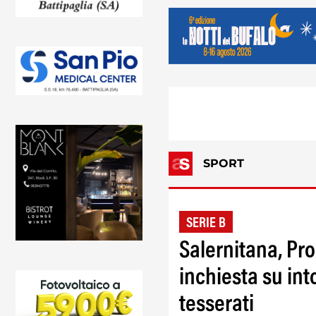
SPORT
SERIE B
Salernitana, Pr
inchiesta su int
tesserati