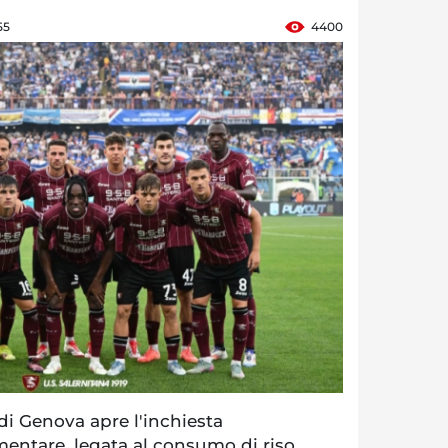
55
4400
i Genova apre l'inchiesta
imentare, legata al consumo di riso