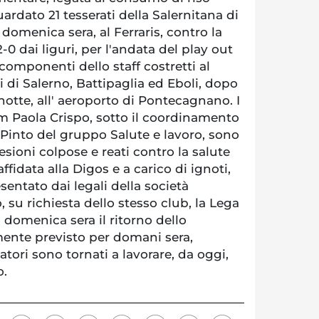
ardato 21 tesserati della Salernitana di
i domenica sera, al Ferraris, contro la
0 dai liguri, per l'andata del play out
e componenti dello staff costretti al
i di Salerno, Battipaglia ed Eboli, dopo
i notte, all' aeroporto di Pontecagnano. I
 pm Paola Crispo, sotto il coordinamento
 Pinto del gruppo Salute e lavoro, sono
lesioni colpose e reati contro la salute
affidata alla Digos e a carico di ignoti,
sentato dai legali della società
 su richiesta dello stesso club, la Lega
a domenica sera il ritorno dello
mente previsto per domani sera,
atori sono tornati a lavorare, da oggi,
o.