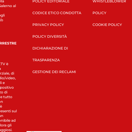
lla
POLICY EDITORIALE
WHISTLEBLOWER
Salerno al
CODICE ETICO CONDOTTA
POLICY
gli
/o
PRIVACY POLICY
COOKIE POLICY
POLICY DIVERSITÀ
ERRESTRE
DICHIARAZIONE DI
TRASPARENZA
LETV è
a
GESTIONE DEI RECLAMI
ziale, di
dio/video,
i e
spositivo
zo di
 e tutto
on
 è
esenti sul
un
nibile ad
ora gli
aggiosi.