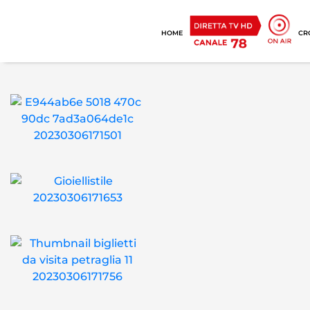
HOME
CR