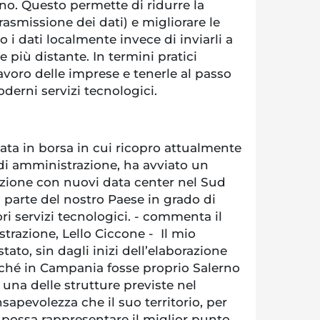
no. Questo permette di ridurre la
trasmissione dei dati) e migliorare le
 i dati localmente invece di inviarli a
 più distante. In termini pratici
lavoro delle imprese e tenerle al passo
derni servizi tecnologici.
ata in borsa in cui ricopro attualmente
e di amministrazione, ha avviato un
azione con nuovi data center nel Sud
i parte del nostro Paese in grado di
ori servizi tecnologici. - commenta il
trazione, Lello Ciccone - Il mio
ato, sin dagli inizi dell’elaborazione
inché in Campania fosse proprio Salerno
e una delle strutture previste nel
apevolezza che il suo territorio, per
 possa rappresentare il miglior punto