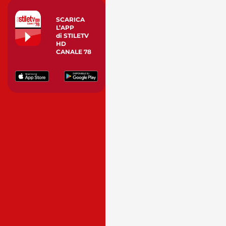
SCARICA
L’APP
di STILETV
HD
CANALE 78