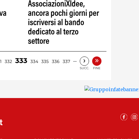
AssociazioniXIdee,
va
ancora pochi giorni per
iscriversi al bando
dedicato al terzo
settore
»
›
333
…
1
332
334
335
336
337
SUCC.
FINE