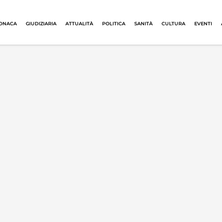
ONACA
GIUDIZIARIA
ATTUALITÀ
POLITICA
SANITÀ
CULTURA
EVENTI