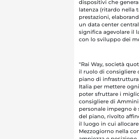
dispositivi che genera
latenza (ritardo nella 
prestazioni, elaborando
un data center centrale
significa agevolare il 
con lo sviluppo dei mo
"Rai Way, società quot
il ruolo di consiglier
piano di infrastruttur
Italia per mettere ogn
poter sfruttare i migli
consigliere di Amminis
personale impegno è st
del piano, rivolto aff
il luogo in cui allocar
Mezzogiorno nella cons
ampiezza e posizione,