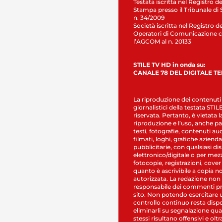
Testata iscritta nel Registro de
Stampa presso il Tribunale di 
n. 34/2009
Società iscritta nel Registro de
Operatori di Comunicazione c
l’AGCOM al n. 20133
STILE TV HD in onda su:
CANALE 78 DEL DIGITALE T
La riproduzione dei contenuti
giornalistici della testata STI
riservata. Pertanto, è vietata l
riproduzione e l’uso, anche par
testi, fotografie, contenuti au
filmati, loghi, grafiche aziendal
pubblicitarie, con qualsiasi di
elettronico/digitale o per mez
fotocopie, registrazioni, cover
quanto è ascrivibile a copia n
autorizzata. La redazione non
responsabile dei commenti pr
sito. Non potendo esercitare 
controllo continuo resta dispo
eliminarli su segnalazione qual
stessi risultano offensivi e oltr