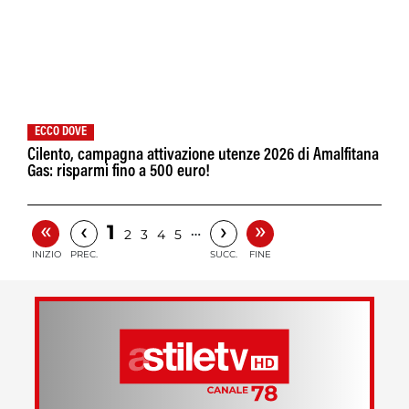
ECCO DOVE
Cilento, campagna attivazione utenze 2026 di Amalfitana
Gas: risparmi fino a 500 euro!
«
»
‹
›
1
…
2
3
4
5
INIZIO
PREC.
SUCC.
FINE