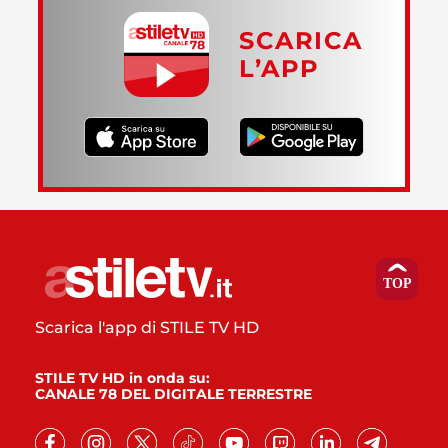
SCARICA
L’APP
Scarica l'app di STILE TV HD
STILE TV HD in onda su:
CANALE 78 DEL DIGITALE TERRESTRE