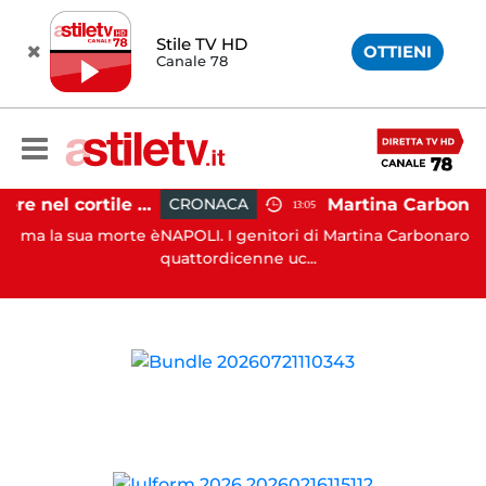
Stile TV HD
OTTIENI
Canale 78
Salerno, cadavere nel cortile di un palazzo: indaga la Polizia
CRONACA
13:05
 sua morte è
NAPOLI. I genitori di Martina Carbonaro, la
quattordicenne uc...