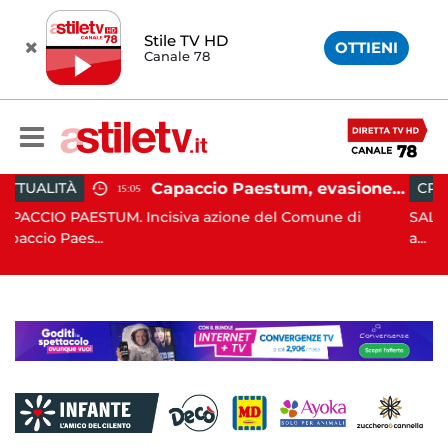
Stile TV HD
OTTIENI
Canale 78
Capaccio Paestum, evasione tassa di soggiorno: scoperte 49 strutture fantasma, elevate 132 sanzioni
CRONACA
13:55
va azione del Comune di
SALERNO. E' stato scoperto solo
a...