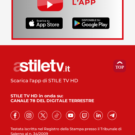
L’APP
Scarica l'app di STILE TV HD
STILE TV HD in onda su:
CANALE 78 DEL DIGITALE TERRESTRE
Testata iscritta nel Registro della Stampa presso il Tribunale di
Salerno al n. 34/2009