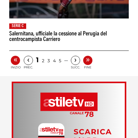
SERIE C
Salernitana, ufficiale la cessione al Perugia del
centrocampista Carriero
«
»
‹
›
1
…
2
3
4
5
INIZIO
PREC.
SUCC.
FINE
SCARICA