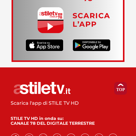
SCARICA
L’APP
Scarica l'app di STILE TV HD
STILE TV HD in onda su:
CANALE 78 DEL DIGITALE TERRESTRE