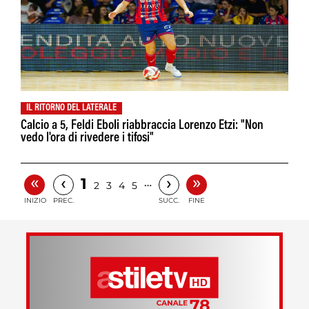
IL RITORNO DEL LATERALE
Calcio a 5, Feldi Eboli riabbraccia Lorenzo Etzi: "Non
vedo l'ora di rivedere i tifosi"
«
»
‹
›
1
…
2
3
4
5
INIZIO
PREC.
SUCC.
FINE