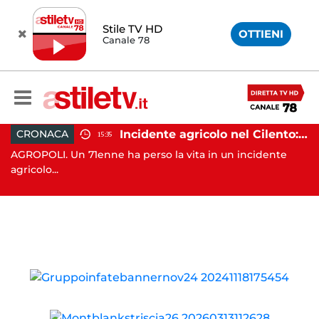
Stile TV HD
OTTIENI
Canale 78
ottenere denaro: 31enne in carcere
Incidente agricolo nel Cilento: trattore si ribalta, muore 71enne
CRONACA
15:35
AGROPOLI. Un 71enne ha perso la vita in un incidente
TR
agricolo...
de