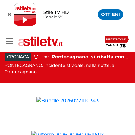
Stile TV HD
OTTIENI
Canale 78
, tenta di truffare anziana: 16enne denunciato dai carabinieri
Pontecagnano, si ribalta con l'auto alla rotatoria: giovane ferito
CRONACA
10:09
o
PONTECAGNANO. Incidente stradale, nella notte, a
C
Pontecagnano...
Ca