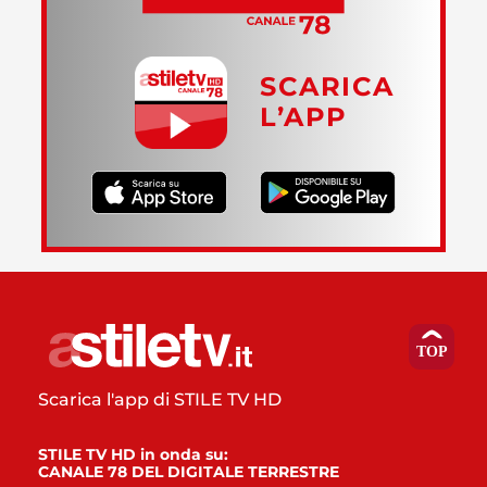
SCARICA
L’APP
Scarica l'app di STILE TV HD
STILE TV HD in onda su:
CANALE 78 DEL DIGITALE TERRESTRE