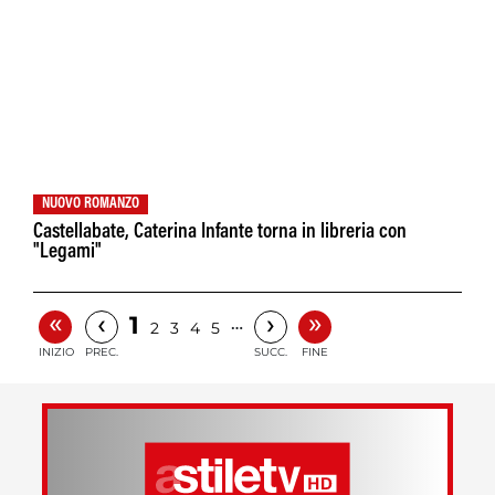
NUOVO ROMANZO
Castellabate, Caterina Infante torna in libreria con
"Legami"
«
»
‹
›
1
…
2
3
4
5
INIZIO
PREC.
SUCC.
FINE