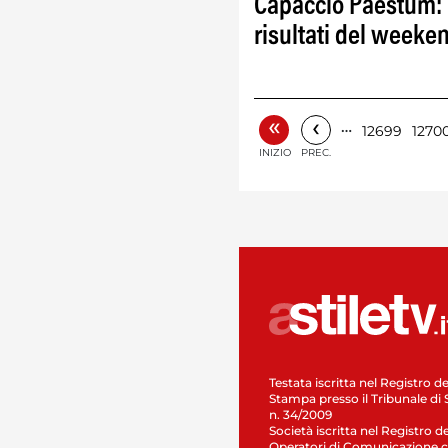
Capaccio Paestum:
risultati del weeke
«
‹
…
12699
1270
INIZIO
PREC.
Testata iscritta nel Registro de
Stampa presso il Tribunale di 
n. 34/2009
Società iscritta nel Registro de
Operatori di Comunicazione c