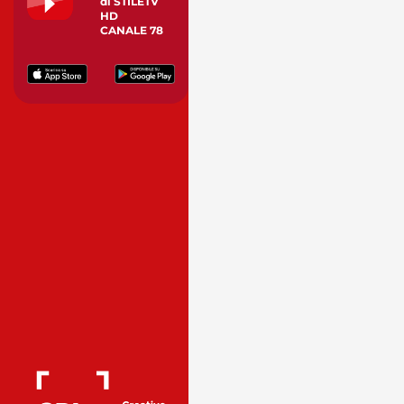
di STILETV
HD
CANALE 78