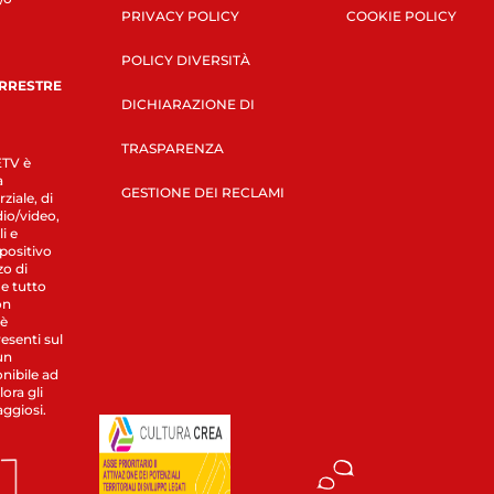
PRIVACY POLICY
COOKIE POLICY
POLICY DIVERSITÀ
ERRESTRE
DICHIARAZIONE DI
TRASPARENZA
LETV è
a
GESTIONE DEI RECLAMI
ziale, di
dio/video,
i e
spositivo
zo di
 e tutto
on
 è
esenti sul
un
nibile ad
ora gli
aggiosi.