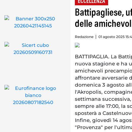
ECCELLENZA
Battipagliese, u
delle amichevo
Redazione
01 agosto 2025 15:
BATTIPAGLIA. La Battip
nuova stagione e ha uf
amichevoli precampiona
affrontare avversarie 
domenica 3 agosto all
l'Akropolis, compagin
settimana successiva
sempre alle 17:00, la 
sposterà a Castelnuovo
Infine, giovedì 14 agos
"Provenza" per l'ultima