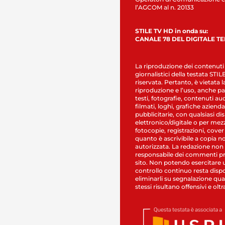
l’AGCOM al n. 20133
STILE TV HD in onda su:
CANALE 78 DEL DIGITALE T
La riproduzione dei contenuti
giornalistici della testata STI
riservata. Pertanto, è vietata l
riproduzione e l’uso, anche par
testi, fotografie, contenuti au
filmati, loghi, grafiche aziendal
pubblicitarie, con qualsiasi di
elettronico/digitale o per mez
fotocopie, registrazioni, cover
quanto è ascrivibile a copia n
autorizzata. La redazione non
responsabile dei commenti pr
sito. Non potendo esercitare 
controllo continuo resta dispo
eliminarli su segnalazione qual
stessi risultano offensivi e oltr