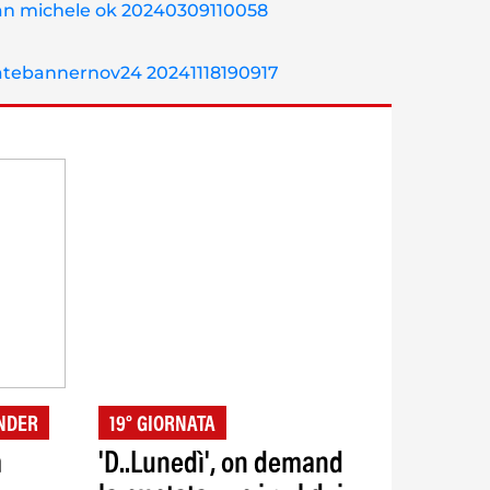
UNDER
19° GIORNATA
a
'D..Lunedì', on demand