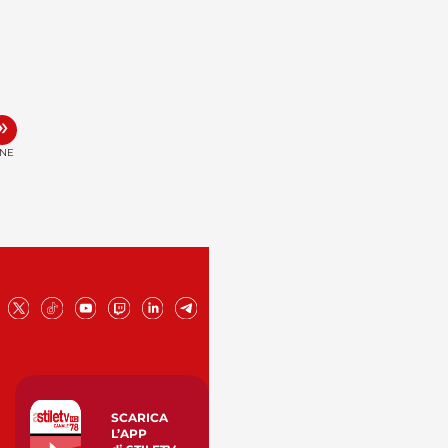
»
INE
SCARICA
L’APP