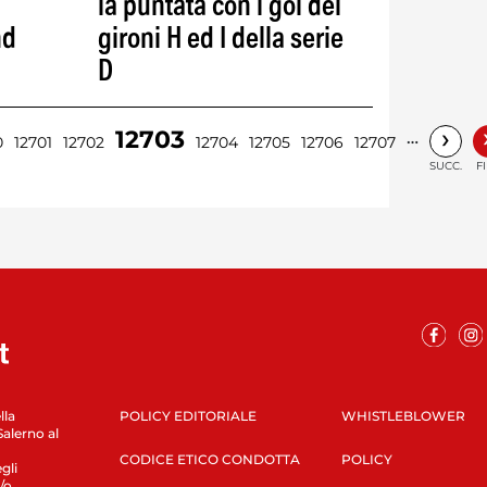
la puntata con i gol dei
nd
gironi H ed I della serie
D
›
12703
…
0
12701
12702
12704
12705
12706
12707
SUCC.
F
lla
POLICY EDITORIALE
WHISTLEBLOWER
Salerno al
CODICE ETICO CONDOTTA
POLICY
gli
/o