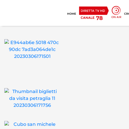
HOME
CR