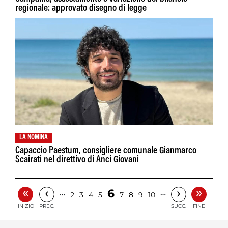
regionale: approvato disegno di legge
LA NOMINA
Capaccio Paestum, consigliere comunale Gianmarco
Scairati nel direttivo di Anci Giovani
«
»
‹
›
6
…
…
2
3
4
5
7
8
9
10
INIZIO
PREC.
SUCC.
FINE