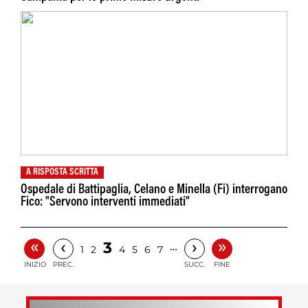
A RISPOSTA SCRITTA
Ospedale di Battipaglia, Celano e Minella (Fi) interrogano
Fico: "Servono interventi immediati"
«
»
‹
›
3
…
1
2
4
5
6
7
INIZIO
PREC.
SUCC.
FINE