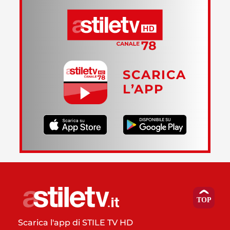
SCARICA
L’APP
Scarica l'app di STILE TV HD