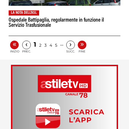
LA NOTA DELL'ASL
Ospedale Battipaglia, regolarmente in funzione il
Servizio Trasfusionale
«
»
‹
›
1
…
2
3
4
5
INIZIO
PREC.
SUCC.
FINE
SCARICA
L’APP