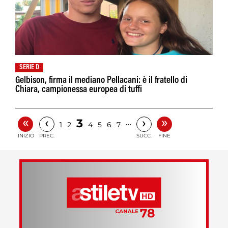
SERIE D
Gelbison, firma il mediano Pellacani: è il fratello di
Chiara, campionessa europea di tuffi
«
»
‹
›
3
…
1
2
4
5
6
7
INIZIO
PREC.
SUCC.
FINE