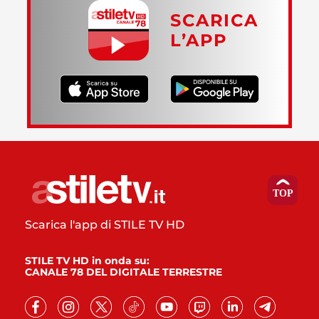
SCARICA
L’APP
Scarica l'app di STILE TV HD
STILE TV HD in onda su:
CANALE 78 DEL DIGITALE TERRESTRE