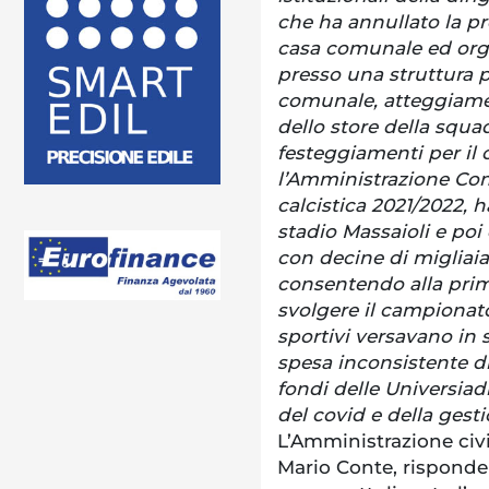
che ha annullato la p
casa comunale ed orga
presso una struttura p
comunale, atteggiamen
dello store della squa
festeggiamenti per il 
l’Amministrazione Comu
calcistica 2021/2022, h
stadio Massaioli e poi 
con decine di migliai
consentendo alla prima
svolgere il campionato
sportivi versavano in
spesa inconsistente d
fondi delle Universiadi 
del covid e della ges
L’Amministrazione civi
Mario Conte, risponde 