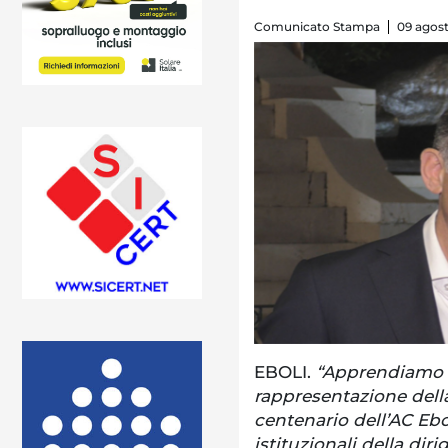
Comunicato Stampa
09 agost
EBOLI.
“Apprendiamo c
rappresentazione della 
centenario dell’AC Ebol
istituzionali della dir