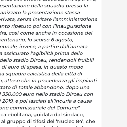
resentazione della squadra presso la
nizzato la presentazione stessa
rivata, senza invitare l’amministrazione
to ripetuto poi con l’inaugurazione
dra, così come anche in occasione dei
centenario, lo scorso 6 agosto,
nale, invece, a partire dall’annata
a assicurato l’agibilità prima dello
dello stadio Dirceu, rendendoli fruibili
a di euro di spesa, in questo modo
 squadra calcistica della città di
, atteso che in precedenza gli impianti
 stato di totale abbandono, dopo una
i 330.000 euro nello stadio Dirceu con
2019, e poi lasciati all’incuria a causa
tione commissariale del Comune"
.
ca ebolitana, guidata dal sindaco,
al gruppo di tifosi del ‘Nucleo 84’, che