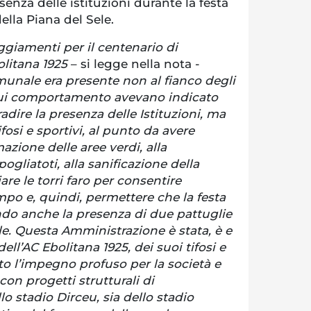
senza delle istituzioni durante la festa
della Piana del Sele.
ggiamenti per il centenario di
olitana 1925
– si legge nella nota -
unale era presente non al fianco degli
 cui comportamento avevano indicato
dire la presenza delle Istituzioni, ma
tifosi e sportivi, al punto da avere
azione delle aree verdi, alla
gliatoti, alla sanificazione della
are le torri faro per consentire
mpo e, quindi, permettere che la festa
ndo anche la presenza di due pattuglie
le. Questa Amministrazione è stata, è e
ell’AC Ebolitana 1925, dei suoi tifosi e
isto l’impegno profuso per la società e
con progetti strutturali di
llo stadio Dirceu, sia dello stadio