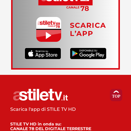
SCARICA
L’APP
Scarica l'app di STILE TV HD
STILE TV HD in onda su:
CANALE 78 DEL DIGITALE TERRESTRE