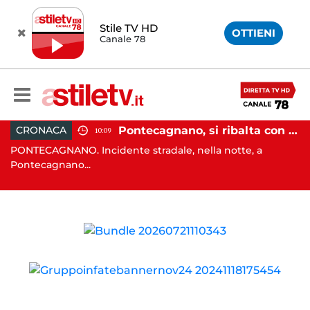
Stile TV HD
OTTIENI
Canale 78
, tenta di truffare anziana: 16enne denunciato dai carabinieri
Pontecagnano, si ribalta con l'auto alla rotatoria: giovane ferito
CRONACA
10:09
o
PONTECAGNANO. Incidente stradale, nella notte, a
C
Pontecagnano...
Ca