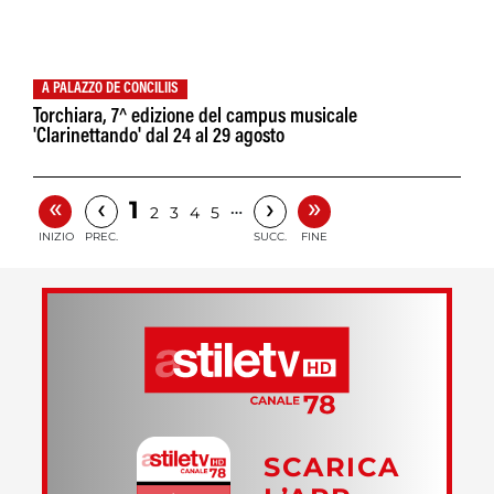
A PALAZZO DE CONCILIIS
Torchiara, 7^ edizione del campus musicale
'Clarinettando' dal 24 al 29 agosto
«
»
‹
›
1
…
2
3
4
5
INIZIO
PREC.
SUCC.
FINE
SCARICA