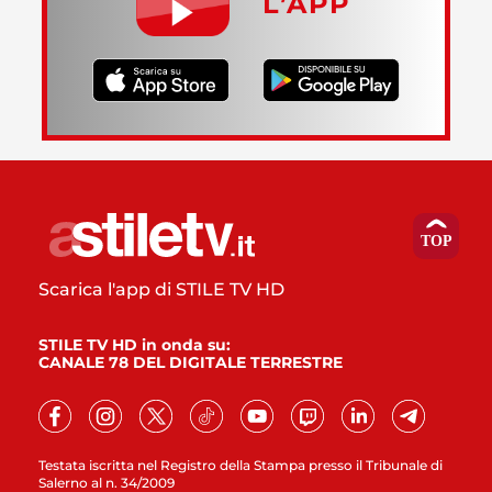
L’APP
Scarica l'app di STILE TV HD
STILE TV HD in onda su:
CANALE 78 DEL DIGITALE TERRESTRE
Testata iscritta nel Registro della Stampa presso il Tribunale di
Salerno al n. 34/2009