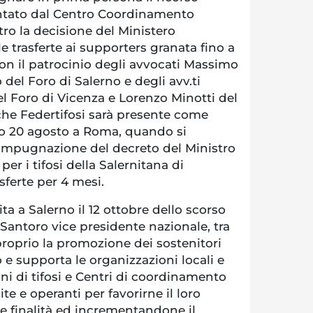
ntato dal Centro Coordinamento
ro la decisione del Ministero
 le trasferte ai supporters granata fino a
n il patrocinio degli avvocati Massimo
 del Foro di Salerno e degli avv.ti
l Foro di Vicenza e Lorenzo Minotti del
che Federtifosi sarà presente come
imo 20 agosto a Roma, quando si
l’impugnazione del decreto del Ministro
 per i tifosi della Salernitana di
asferte per 4 mesi.
ita a Salerno il 12 ottobre dello scorso
Santoro vice presidente nazionale, tra
 proprio la promozione dei sostenitori
o e supporta le organizzazioni locali e
oni di tifosi e Centri di coordinamento
te e operanti per favorirne il loro
e finalità ed incrementandone il