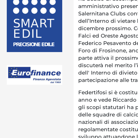
amministrativo prese
Salernitana Clubs cont
dell’Interno di vietare
dicembre prossimo. Co
Falci ed Oreste Agosto
Federico Pesavento de
Foro di Frosinone, an
parte attiva il pross
discuterà nel merito 
dell' Interno di divieto
partecipazione alle tr
Federtifosi si è costitu
anno e vede Riccardo 
gli scopi statutari ha
delle squadre di calci
nazionali di associazi
regolamentate costitui
sviluppo attuandone l