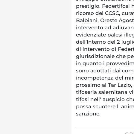
prestigio. Federtifosi 
ricorso del CCSC, cura
Balbiani, Oreste Agost
intervento ad adiuvan
evidenziate palesi ille
dell’Interno del 2 lugli
di intervento di Federt
giurisdizionale che pe
in quanto i provvedime
sono adottati dai compe
incompetenza del mini
prossimo al Tar Lazio, 
tifoseria salernitana v
tifosi nell' auspicio c
possa scuotere l' anim
sanzione.