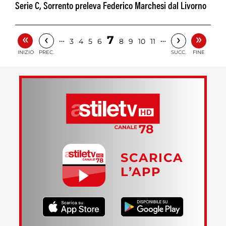
Serie C, Sorrento preleva Federico Marchesi dal Livorno
«
»
‹
›
7
…
…
3
4
5
6
8
9
10
11
INIZIO
PREC.
SUCC.
FINE
SCARICA
L’APP