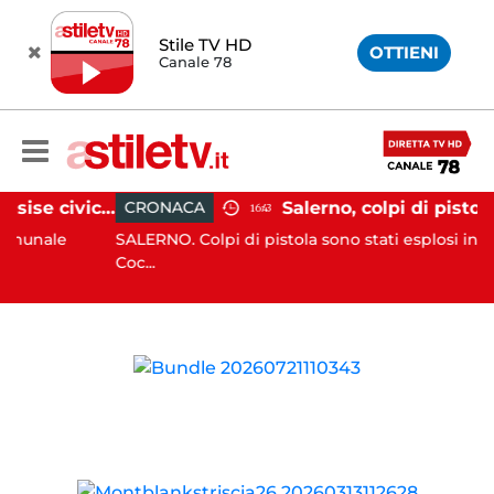
Stile TV HD
OTTIENI
Canale 78
Capaccio Paestum, assise civica drammatica: Paolino senza numeri, Comune a rischio scioglimento
CRONACA
16:43
nale
SALERNO. Colpi di pistola sono stati esplosi in via R
Coc...