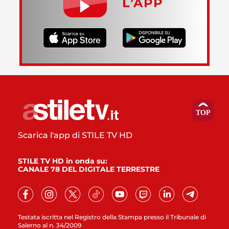
L’APP
Scarica l'app di STILE TV HD
STILE TV HD in onda su:
CANALE 78 DEL DIGITALE TERRESTRE
Testata iscritta nel Registro della Stampa presso il Tribunale di
Salerno al n. 34/2009