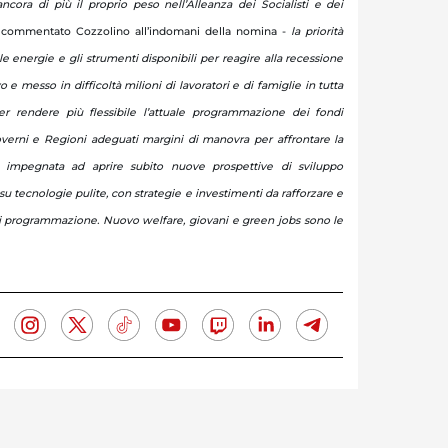
ncora di più il proprio peso nell’Alleanza dei Socialisti e dei
commentato Cozzolino all’indomani della nomina -
la priorità
le energie e gli strumenti disponibili per reagire alla recessione
o e messo in difficoltà milioni di lavoratori e di famiglie in tutta
er rendere più flessibile l’attuale programmazione dei fondi
overni e Regioni adeguati margini di manovra per affrontare la
 è impegnata ad aprire subito nuove prospettive di sviluppo
su tecnologie pulite, con strategie e investimenti da rafforzare e
i programmazione. Nuovo welfare, giovani e green jobs sono le