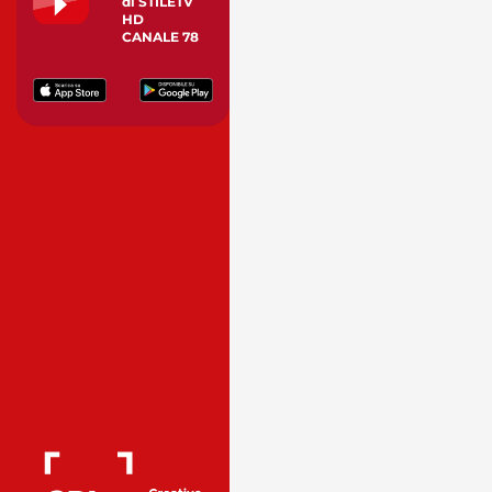
di STILETV
HD
CANALE 78