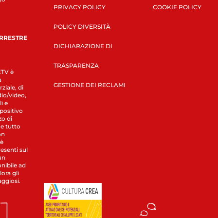
PRIVACY POLICY
COOKIE POLICY
POLICY DIVERSITÀ
ERRESTRE
DICHIARAZIONE DI
TRASPARENZA
LETV è
a
GESTIONE DEI RECLAMI
ziale, di
dio/video,
i e
spositivo
zo di
 e tutto
on
 è
esenti sul
un
nibile ad
ora gli
aggiosi.