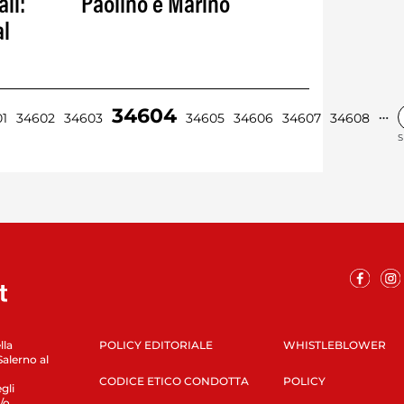
li:
Paolino e Marino
al
34604
…
1
34602
34603
34605
34606
34607
34608
S
lla
POLICY EDITORIALE
WHISTLEBLOWER
Salerno al
CODICE ETICO CONDOTTA
POLICY
gli
/o