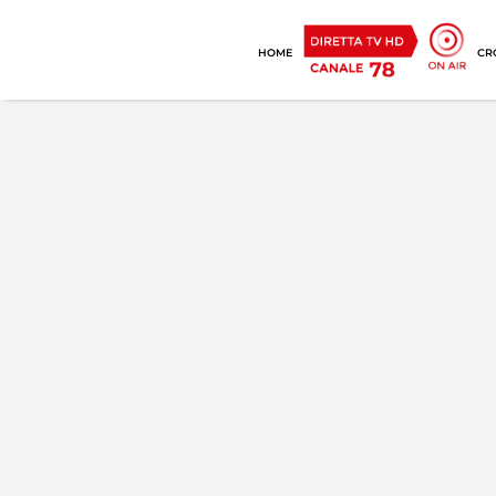
HOME
CR