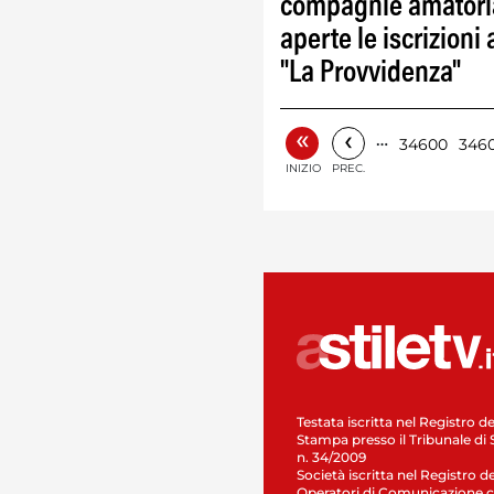
compagnie amatoria
aperte le iscrizioni 
"La Provvidenza"
«
‹
…
34600
3460
INIZIO
PREC.
Testata iscritta nel Registro de
Stampa presso il Tribunale di 
n. 34/2009
Società iscritta nel Registro de
Operatori di Comunicazione c