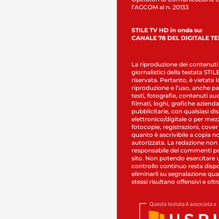
l’AGCOM al n. 20133
STILE TV HD in onda su:
CANALE 78 DEL DIGITALE T
La riproduzione dei contenuti
giornalistici della testata STI
riservata. Pertanto, è vietata l
riproduzione e l’uso, anche par
testi, fotografie, contenuti au
filmati, loghi, grafiche aziendal
pubblicitarie, con qualsiasi di
elettronico/digitale o per mez
fotocopie, registrazioni, cover
quanto è ascrivibile a copia n
autorizzata. La redazione non
responsabile dei commenti pr
sito. Non potendo esercitare 
controllo continuo resta dispo
eliminarli su segnalazione qual
stessi risultano offensivi e oltr