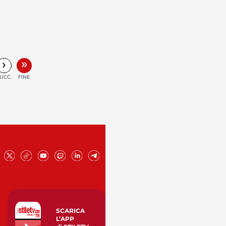
»
›
UCC.
FINE
SCARICA
L’APP