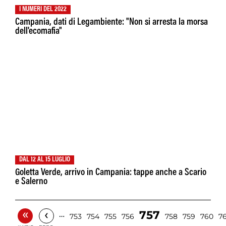
I NUMERI DEL 2022
Campania, dati di Legambiente: "Non si arresta la morsa
dell'ecomafia"
DAL 12 AL 15 LUGLIO
Goletta Verde, arrivo in Campania: tappe anche a Scario
e Salerno
«
‹
757
…
753
754
755
756
758
759
760
76