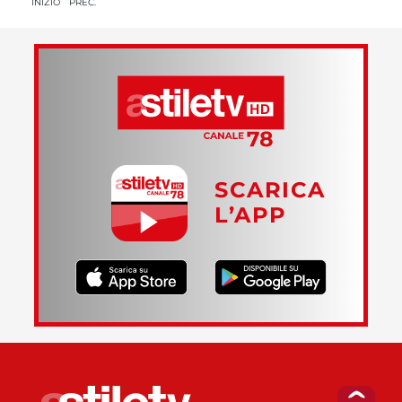
INIZIO
PREC.
SCARICA
L’APP