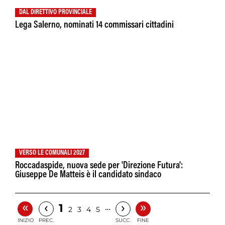
DAL DIRETTIVO PROVINCIALE
Lega Salerno, nominati 14 commissari cittadini
VERSO LE COMUNALI 2027
Roccadaspide, nuova sede per 'Direzione Futura':
Giuseppe De Matteis è il candidato sindaco
«
»
‹
›
1
…
2
3
4
5
INIZIO
PREC.
SUCC.
FINE