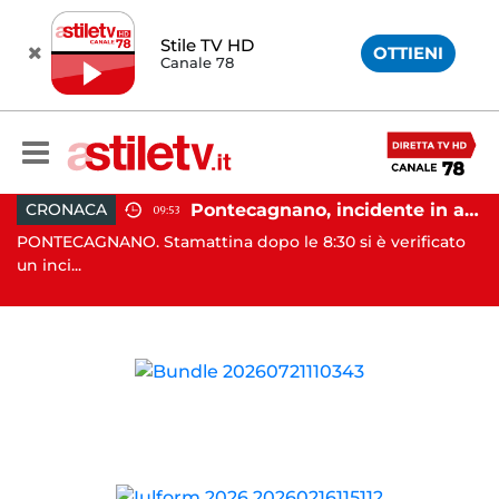
Stile TV HD
OTTIENI
Canale 78
e cambio di passo e nuova stagione politica"
Pontecagnano, incidente in autostrada: 5 giovani feriti
CRONACA
09:53
PONTECAGNANO. Stamattina dopo le 8:30 si è verificato
EB
un inci...
co