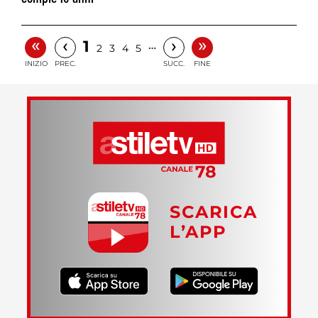
«
»
‹
›
1
…
2
3
4
5
INIZIO
PREC.
SUCC.
FINE
SCARICA
L’APP