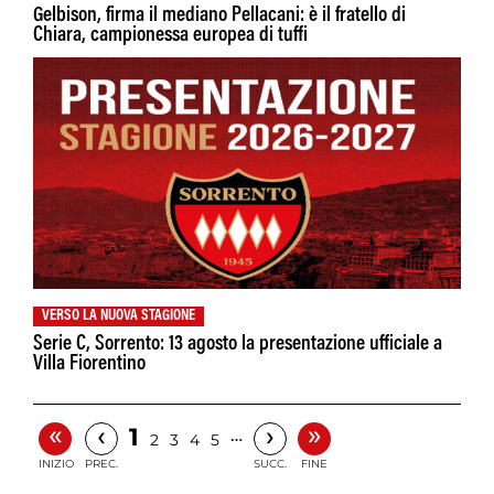
Gelbison, firma il mediano Pellacani: è il fratello di
Chiara, campionessa europea di tuffi
VERSO LA NUOVA STAGIONE
Serie C, Sorrento: 13 agosto la presentazione ufficiale a
Villa Fiorentino
«
»
‹
›
1
…
2
3
4
5
INIZIO
PREC.
SUCC.
FINE