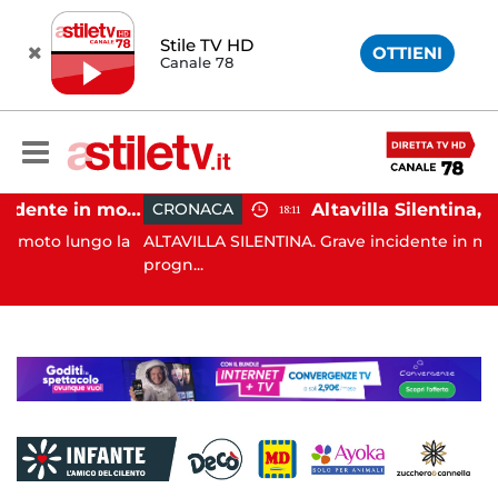
Stile TV HD
OTTIENI
Canale 78
Castellabate, incidente in moto: 27enne in ospedale
CRONACA
18:11
ungo la
ALTAVILLA SILENTINA. Grave incidente in moto: 19enn
progn...