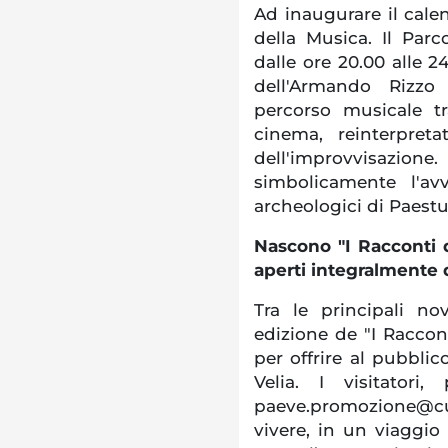
Ad inaugurare il calen
della Musica. Il Parc
dalle ore 20.00 alle 24
dell'Armando Rizzo 
percorso musicale t
cinema, reinterpreta
dell'improvvisaz
simbolicamente l'av
archeologici di Paestu
Nascono "I Racconti d
aperti integralmente d
Tra le principali no
edizione de "I Raccon
per offrire al pubbl
Velia. I visitatori
paeve.promozione@cul
vivere, in un viaggio