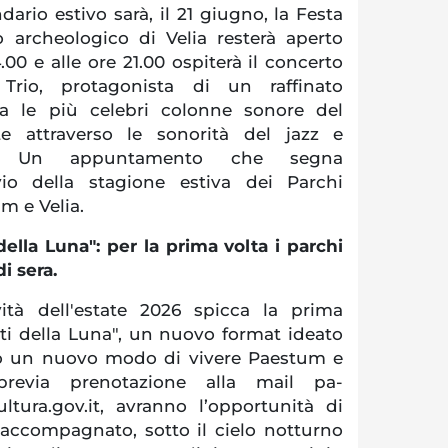
dario estivo sarà, il 21 giugno, la Festa
o archeologico di Velia resterà aperto
.00 e alle ore 21.00 ospiterà il concerto
Trio, protagonista di un raffinato
ra le più celebri colonne sonore del
te attraverso le sonorità del jazz e
ione. Un appuntamento che segna
vio della stagione estiva dei Parchi
m e Velia.
ella Luna": per la prima volta i parchi
i sera.
vità dell'estate 2026 spicca la prima
ti della Luna", un nuovo format ideato
ico un nuovo modo di vivere Paestum e
, previa prenotazione alla mail pa-
tura.gov.it, avranno l’opportunità di
 accompagnato, sotto il cielo notturno