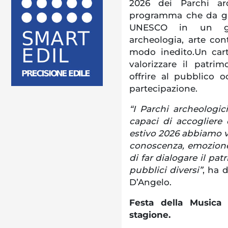
2026 dei Parchi ar
programma che da giu
UNESCO in un gra
archeologia, arte co
modo inedito.Un cart
valorizzare il patri
offrire al pubblico 
partecipazione.
“I Parchi archeologic
capaci di accogliere
estivo 2026 abbiamo v
conoscenza, emozione 
di far dialogare il pa
pubblici diversi”
, ha d
D’Angelo.
Festa della Musica
stagione.