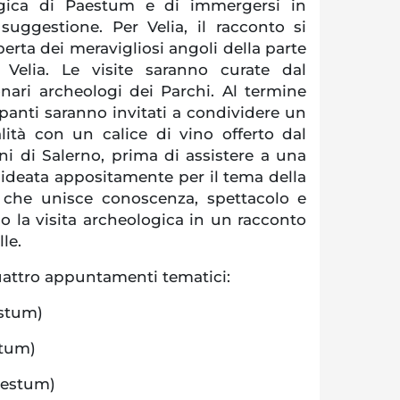
logica di Paestum e di immergersi in
suggestione. Per Velia, il racconto si
erta dei meravigliosi angoli della parte
 Velia. Le visite saranno curate dal
onari archeologi dei Parchi. Al termine
ipanti saranno invitati a condividere un
ità con un calice di vino offerto dal
ni di Salerno, prima di assistere a una
 ideata appositamente per il tema della
a che unisce conoscenza, spettacolo e
do la visita archeologica in un racconto
le.
quattro appuntamenti tematici:
estum)
stum)
aestum)