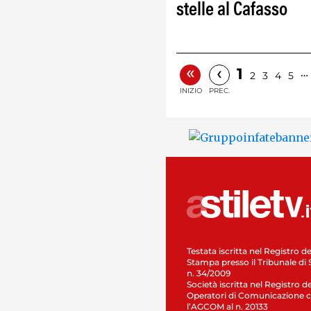
stelle al Cafasso
«
‹
1
…
2
3
4
5
INIZIO
PREC.
Testata iscritta nel Registro de
Stampa presso il Tribunale di 
n. 34/2009
Società iscritta nel Registro de
Operatori di Comunicazione c
l’AGCOM al n. 20133