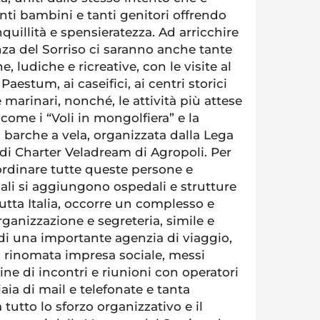
anti bambini e tanti genitori offrendo
quillità e spensieratezza. Ad arricchire
nza del Sorriso ci saranno anche tante
e, ludiche e ricreative, con le visite al
aestum, ai caseifici, ai centri storici
 marinari, nonché, le attività più attese
 come i “Voli in mongolfiera” e la
n barche a vela, organizzata dalla Lega
 di Charter Veladream di Agropoli. Per
rdinare tutte queste persone e
uali si aggiungono ospedali e strutture
tutta Italia, occorre un complesso e
rganizzazione e segreteria, simile e
di una importante agenzia di viaggio,
 rinomata impresa sociale, messi
ine di incontri e riunioni con operatori
aia di mail e telefonate e tanta
tutto lo sforzo organizzativo e il