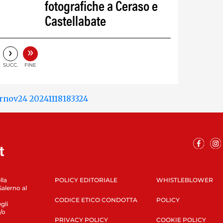
fotografiche a Ceraso e
Castellabate
»
›
SUCC.
FINE
lla
POLICY EDITORIALE
WHISTLEBLOWER
Salerno al
CODICE ETICO CONDOTTA
POLICY
gli
/o
PRIVACY POLICY
COOKIE POLICY