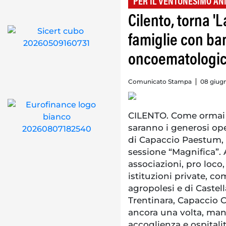
PER IL VENTUNESIMO AN
Cilento, torna '
famiglie con bam
oncoematologi
Comunicato Stampa
08 giugn
CILENTO. Come ormai da
saranno i generosi oper
di Capaccio Paestum, A
sessione “Magnifica”. 
associazioni, pro loco,
istituzioni private, c
agropolesi e di Castell
Trentinara, Capaccio 
ancora una volta, manif
accoglienza e ospitalit