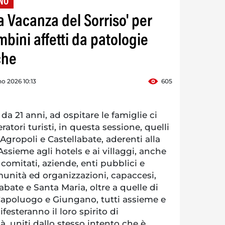
NO
La Vacanza del Sorriso' per
bini affetti da patologie
che
o 2026 10:13
605
 21 anni, ad ospitare le famiglie ci
atori turisti, in questa sessione, quelli
gropoli e Castellabate, aderenti alla
Assieme agli hotels e ai villaggi, anche
 comitati, aziende, enti pubblici e
omunità ed organizzazioni, capaccesi,
abate e Santa Maria, oltre a quelle di
Capoluogo e Giungano, tutti assieme e
esteranno il loro spirito di
à, uniti dallo stesso intento che è