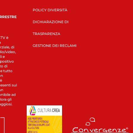
POLICY DIVERSITÀ
ERRESTRE
DICHIARAZIONE DI
TRASPARENZA
LETV è
a
GESTIONE DEI RECLAMI
ziale, di
dio/video,
i e
spositivo
zo di
 e tutto
on
 è
esenti sul
un
nibile ad
ora gli
aggiosi.