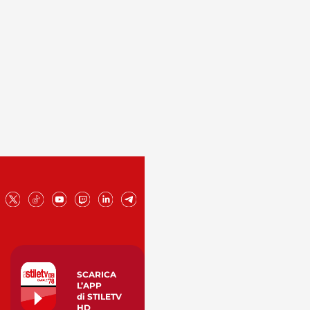
SCARICA
L’APP
di STILETV
HD