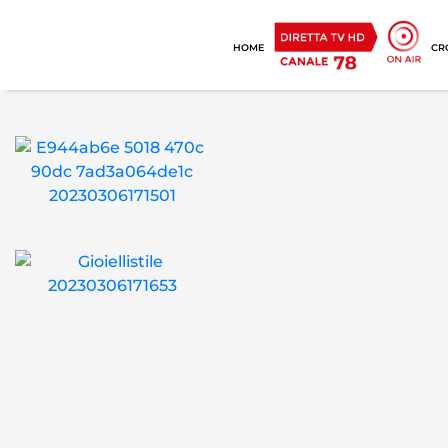
HOME
CR