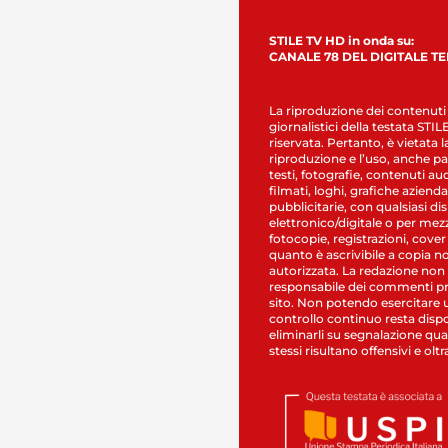
STILE TV HD in onda su:
CANALE 78 DEL DIGITALE T
La riproduzione dei contenuti
giornalistici della testata STI
riservata. Pertanto, è vietata l
riproduzione e l’uso, anche par
testi, fotografie, contenuti au
filmati, loghi, grafiche aziendal
pubblicitarie, con qualsiasi di
elettronico/digitale o per mez
fotocopie, registrazioni, cover
quanto è ascrivibile a copia n
autorizzata. La redazione non
responsabile dei commenti pr
sito. Non potendo esercitare 
controllo continuo resta dispo
eliminarli su segnalazione qual
stessi risultano offensivi e oltr