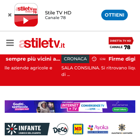
Stile TV HD
OTTIENI
Canale 78
Cinghiali sempre più vicini all'uomo: nel Cilento una famigliola arriva fino alla spiaggia
CRONACA
12:41
ricole e
SALA CONSILINA. Si ritrovano liquidatori e amminis
di ...