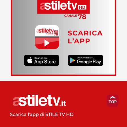
SCARICA
L’APP
Scarica l'app di STILE TV HD