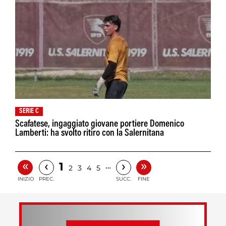
SERIE C
Scafatese, ingaggiato giovane portiere Domenico
Lamberti: ha svolto ritiro con la Salernitana
«
»
‹
›
1
…
2
3
4
5
INIZIO
PREC.
SUCC.
FINE