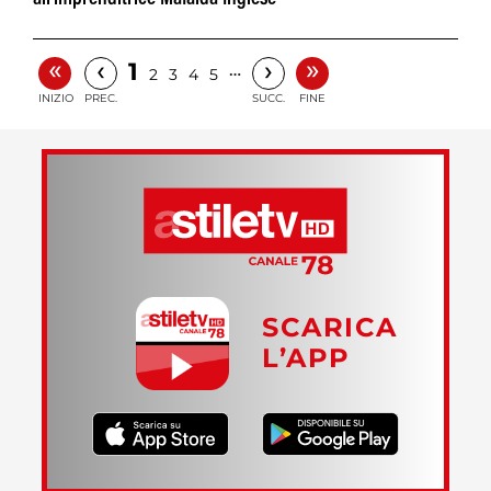
«
»
‹
›
1
…
2
3
4
5
INIZIO
PREC.
SUCC.
FINE
SCARICA
L’APP