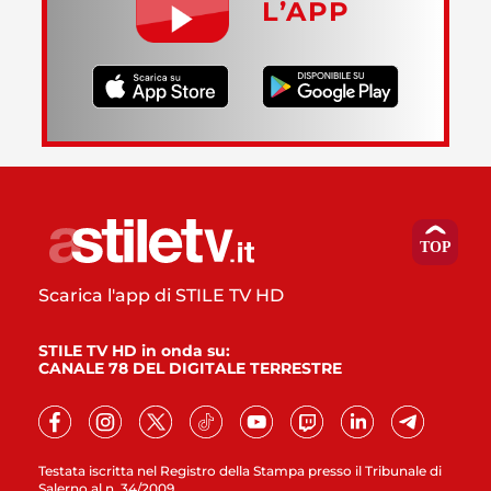
L’APP
Scarica l'app di STILE TV HD
STILE TV HD in onda su:
CANALE 78 DEL DIGITALE TERRESTRE
Testata iscritta nel Registro della Stampa presso il Tribunale di
Salerno al n. 34/2009