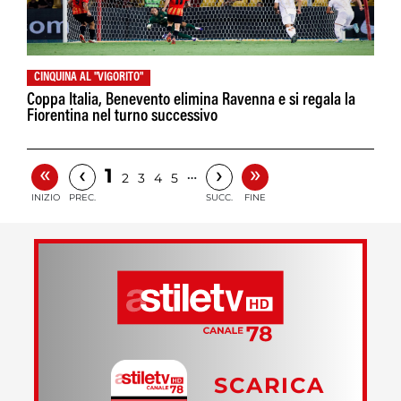
CINQUINA AL "VIGORITO"
Coppa Italia, Benevento elimina Ravenna e si regala la
Fiorentina nel turno successivo
«
»
‹
›
1
…
2
3
4
5
INIZIO
PREC.
SUCC.
FINE
SCARICA