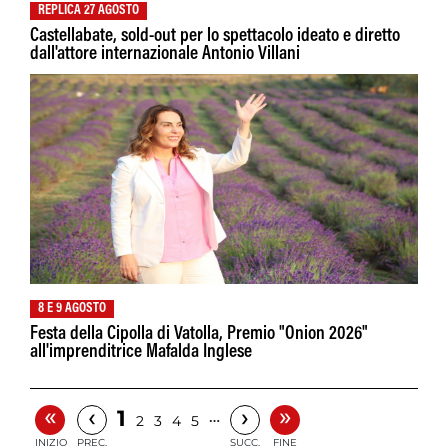
REPLICA 27 AGOSTO
Castellabate, sold-out per lo spettacolo ideato e diretto
dall'attore internazionale Antonio Villani
8 E 9 AGOSTO
Festa della Cipolla di Vatolla, Premio "Onion 2026"
all'imprenditrice Mafalda Inglese
«
»
‹
›
1
…
2
3
4
5
INIZIO
PREC.
SUCC.
FINE