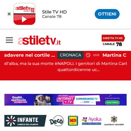
Stile TV HD
OTTIENI
Canale 78
Salerno, cadavere nel cortile di un palazzo: indaga la Polizia
CRONACA
13:05
a la sua morte è
NAPOLI. I genitori di Martina Carbonaro, la
quattordicenne uc...