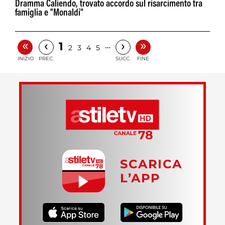
Dramma Caliendo, trovato accordo sul risarcimento tra
famiglia e "Monaldi"
«
»
‹
›
1
…
2
3
4
5
INIZIO
PREC.
SUCC.
FINE
SCARICA
L’APP