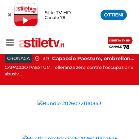
Stile TV HD
OTTIENI
Canale 78
 in moto nella notte: 19enne in prognosi riservata
Capaccio Paestum, ombrellone selvaggio: blitz della Municipale, sgomberate tutte le spiagge libere
CRONACA
15:38
in
CAPACCIO PAESTUM. Tolleranza zero contro l'occupazione
C
abusiv...
dr