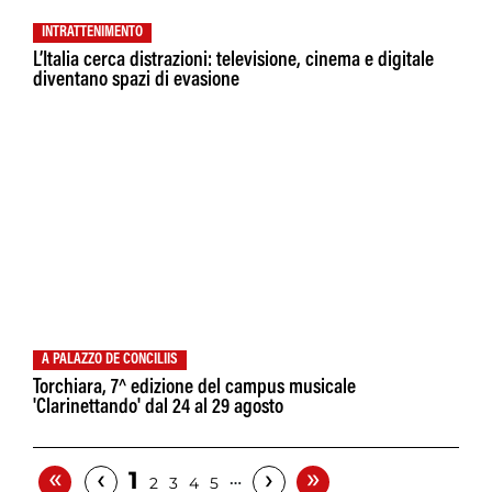
INTRATTENIMENTO
L’Italia cerca distrazioni: televisione, cinema e digitale
diventano spazi di evasione
A PALAZZO DE CONCILIIS
Torchiara, 7^ edizione del campus musicale
'Clarinettando' dal 24 al 29 agosto
«
»
‹
›
1
…
2
3
4
5