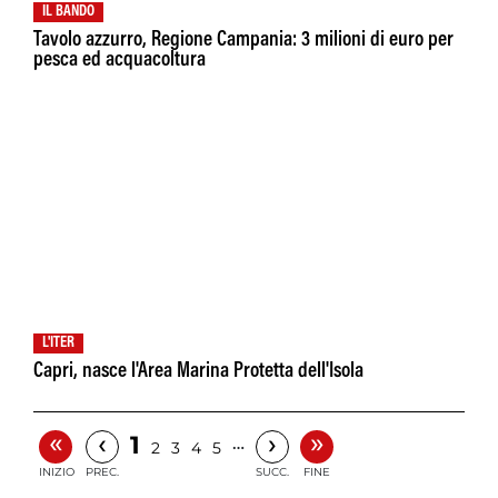
IL BANDO
Tavolo azzurro, Regione Campania: 3 milioni di euro per
pesca ed acquacoltura
L'ITER
Capri, nasce l'Area Marina Protetta dell'Isola
«
»
‹
›
1
…
2
3
4
5
INIZIO
PREC.
SUCC.
FINE