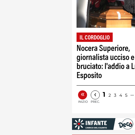
IL CORDOGLIO
Nocera Superiore,
giornalista ucciso e
bruciato: l'addio a L
Esposito
«
‹
1
…
2
3
4
5
INIZIO
PREC.