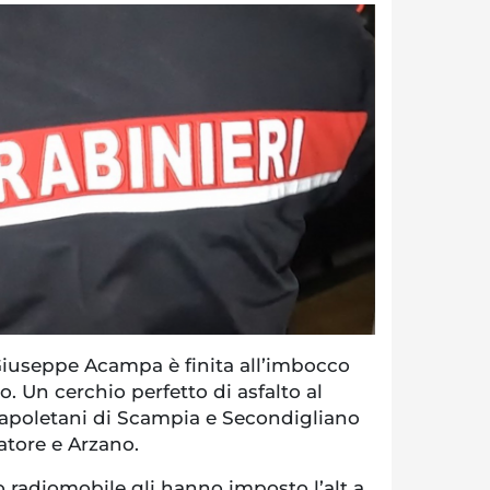
iuseppe Acampa è finita all’imbocco
. Un cerchio perfetto di asfalto al
 napoletani di Scampia e Secondigliano
vatore e Arzano.
eo radiomobile gli hanno imposto l’alt a