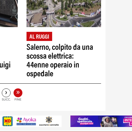
AL RUGGI
Salerno, colpito da una
scossa elettrica:
uigi
44enne operaio in
ospedale
»
›
SUCC.
FINE