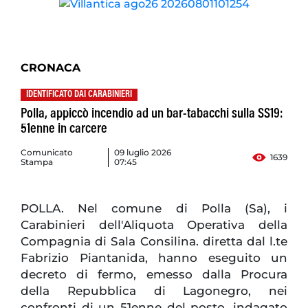
CRONACA
IDENTIFICATO DAI CARABINIERI
Polla, appiccò incendio ad un bar-tabacchi sulla SS19:
51enne in carcere
Comunicato
09 luglio 2026
1639
Stampa
07:45
POLLA. Nel comune di Polla (Sa), i
Carabinieri dell'Aliquota Operativa della
Compagnia di Sala Consilina. diretta dal l.te
Fabrizio Piantanida, hanno eseguito un
decreto di fermo, emesso dalla Procura
della Repubblica di Lagonegro, nei
confronti di un 51enne del posto, indagato