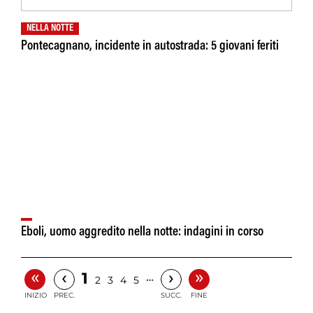
NELLA NOTTE
Pontecagnano, incidente in autostrada: 5 giovani feriti
Eboli, uomo aggredito nella notte: indagini in corso
«
»
‹
›
1
…
2
3
4
5
INIZIO
PREC.
SUCC.
FINE