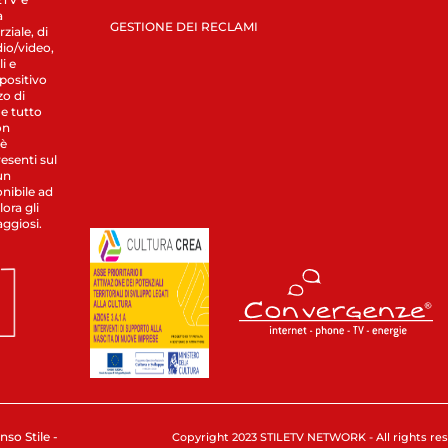
a
GESTIONE DEI RECLAMI
ziale, di
dio/video,
i e
spositivo
zo di
 e tutto
on
 è
esenti sul
un
nibile ad
ora gli
aggiosi.
nso Stile -
Copyright 2023 STILETV NETWORK - All rights rese