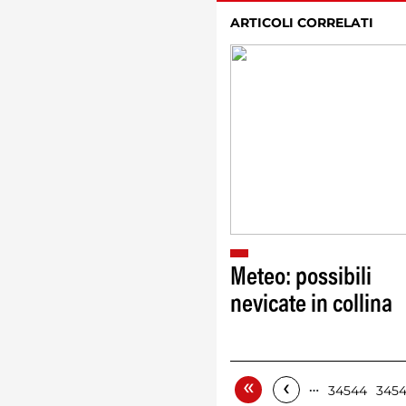
ARTICOLI CORRELATI
Meteo: possibili
nevicate in collina
«
‹
…
34544
345