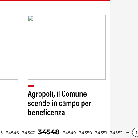
Agropoli, il Comune
scende in campo per
beneficenza
›
34548
…
45
34546
34547
34549
34550
34551
34552