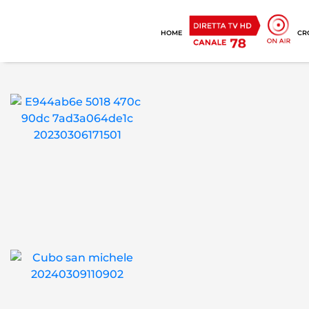
HOME
CR