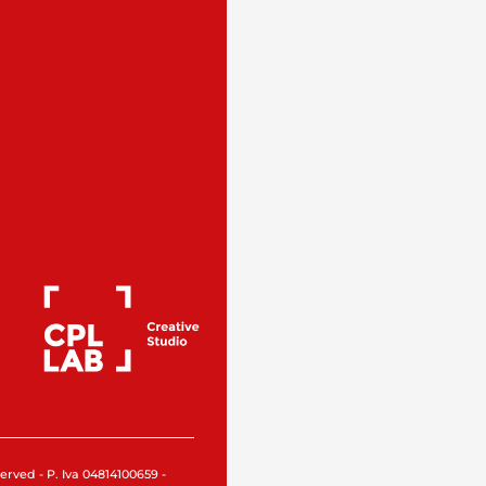
rved - P. Iva 04814100659 -