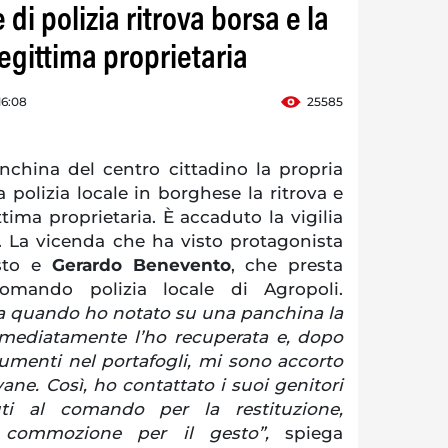
di polizia ritrova borsa e la
legittima proprietaria
16:08
25585
china del centro cittadino la propria
 polizia locale in borghese la ritrova e
ittima proprietaria. È accaduto la vigilia
. La vicenda che ha visto protagonista
sto e
Gerardo Benevento
, che presta
comando polizia locale di Agropoli.
za quando ho notato su una panchina la
mmediatamente l’ho recuperata e, dopo
cumenti nel portafogli, mi sono accorto
ne. Così, ho contattato i suoi genitori
i al comando per la restituzione,
 commozione per il gesto”,
spiega