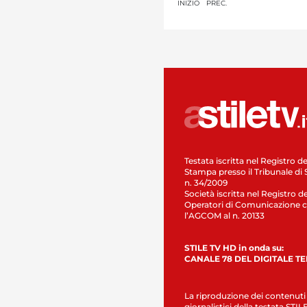
INIZIO
PREC.
Testata iscritta nel Registro de
Stampa presso il Tribunale di 
n. 34/2009
Società iscritta nel Registro de
Operatori di Comunicazione c
l’AGCOM al n. 20133
STILE TV HD in onda su:
CANALE 78 DEL DIGITALE T
La riproduzione dei contenuti
giornalistici della testata STI