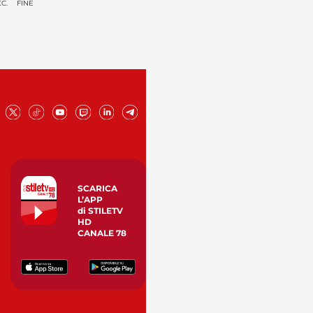
C.
FINE
SCARICA
L’APP
di STILETV
HD
CANALE 78