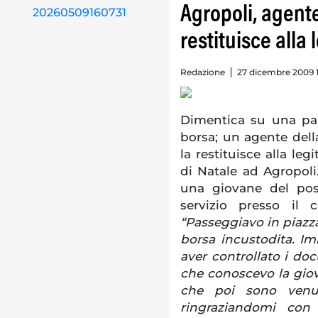
Agropoli, agente 
restituisce alla 
Redazione
27 dicembre 2009 
Dimentica su una pan
borsa; un agente della
la restituisce alla leg
di Natale ad Agropoli
una giovane del po
servizio presso il 
“Passeggiavo in piaz
borsa incustodita. I
aver controllato i do
che conoscevo la giova
che poi sono venut
ringraziandomi con