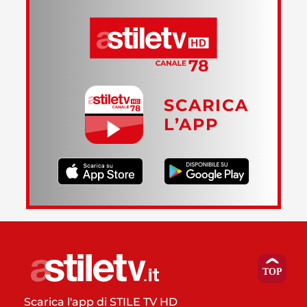
SCARICA
L’APP
Scarica l'app di STILE TV HD