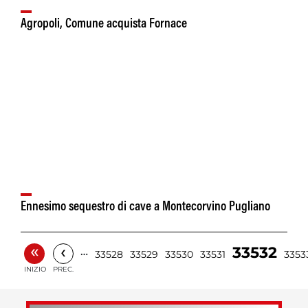
Agropoli, Comune acquista Fornace
Ennesimo sequestro di cave a Montecorvino Pugliano
«
‹
33532
…
33528
33529
33530
33531
3353
INIZIO
PREC.