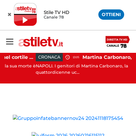
Stile TV HD
OTTIENI
Canale 78
Salerno, cadavere nel cortile di un palazzo: indaga la Polizia
CRONACA
13:05
ua morte è
NAPOLI. I genitori di Martina Carbonaro, la
quattordicenne uc...