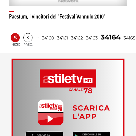
Paestum, i vincitori del "Festival Vannulo 2010"
«
‹
34164
…
34160
34161
34162
34163
34165
INIZIO
PREC.
SCARICA
L’APP