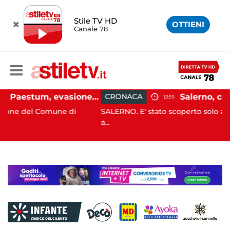
Stile TV HD
OTTIENI
Canale 78
Capaccio Paestum, evasione tassa di soggiorno: scoperte 49 strutture fantasma, elevate 132 sanzioni
CRONACA
13:55
 Comune di
SALERNO. E' stato scoperto solo all'alba, ma l
a...