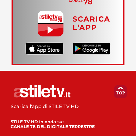
SCARICA
L’APP
Scarica l'app di STILE TV HD
STILE TV HD in onda su:
CANALE 78 DEL DIGITALE TERRESTRE