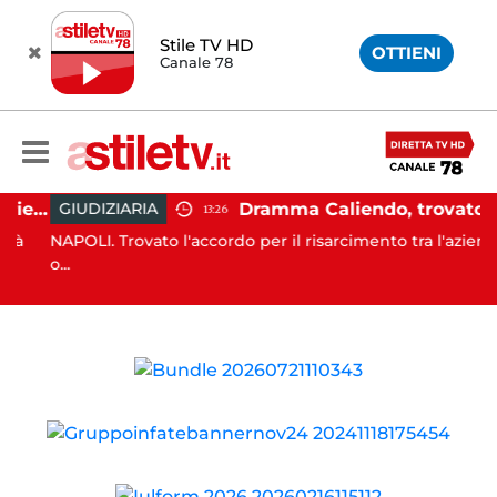
Stile TV HD
OTTIENI
Canale 78
Capaccio Paestum, ingiurie alla Polizia Municipale sui social: indagato un cittadino
Dramma Caliendo, trovato accordo sul risarcimento tra famiglia e "Monaldi"
GIUDIZIARIA
13:26
à
NAPOLI. Trovato l'accordo per il risarcimento tra l'azienda
o...