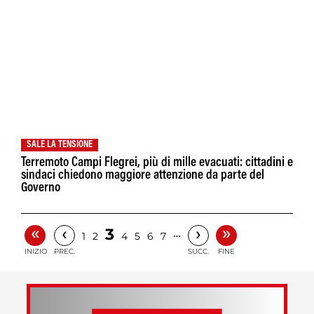
SALE LA TENSIONE
Terremoto Campi Flegrei, più di mille evacuati: cittadini e
sindaci chiedono maggiore attenzione da parte del
Governo
«
»
‹
›
3
…
1
2
4
5
6
7
INIZIO
PREC.
SUCC.
FINE