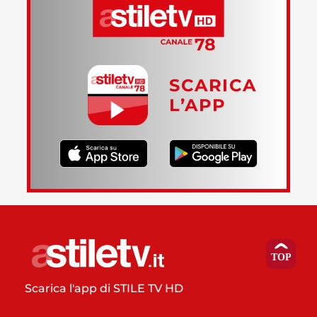
SCARICA
L’APP
Scarica l'app di STILE TV HD