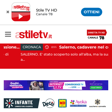
Stile TV HD
OTTIENI
Canale 78
Capaccio Paestum, evasione tassa di soggiorno: scoperte 49 strutture fantasma, elevate 132 sanzioni
Salerno, cadavere nel cortile di un palazzo: indaga la Polizia
CRONACA
13:55
SALERNO. E' stato scoperto solo all'alba, ma la sua morte
a...