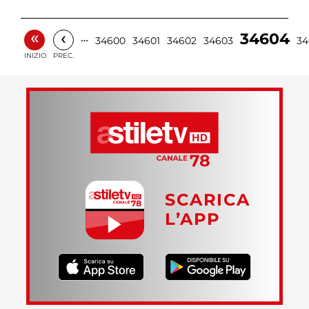
«
‹
34604
…
34600
34601
34602
34603
34
INIZIO
PREC.
SCARICA
L’APP