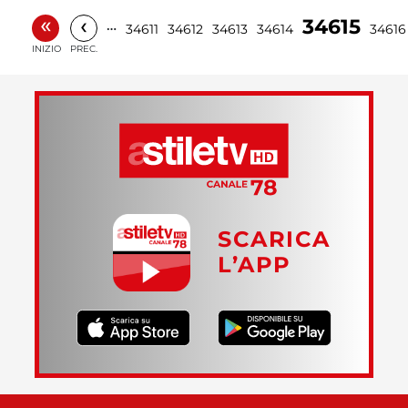
«
‹
34615
…
34611
34612
34613
34614
34616
INIZIO
PREC.
SCARICA
L’APP