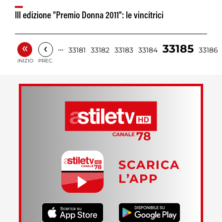
III edizione "Premio Donna 2011": le vincitrici
«
‹
33185
…
33181
33182
33183
33184
33186
INIZIO
PREC.
SCARICA
L’APP