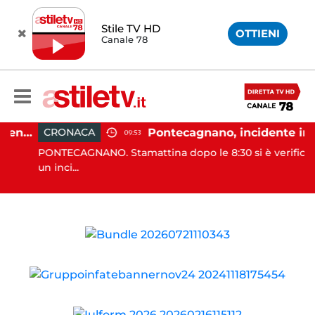
Stile TV HD
OTTIENI
Canale 78
Capaccio Paestum, Adele Renna: "Serve cambio di passo e nuova stagione politica"
Pontecagnano, incidente in autostrada: 5 giovani ferit
CRONACA
09:53
PONTECAGNANO. Stamattina dopo le 8:30 si è verificato
un inci...